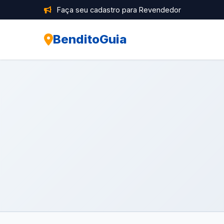
Faça seu cadastro para Revendedor
BenditoGuia